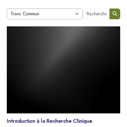
Blocs
Recherche
Catégories de cours
Reche
Introduction à la Recherche Clinique