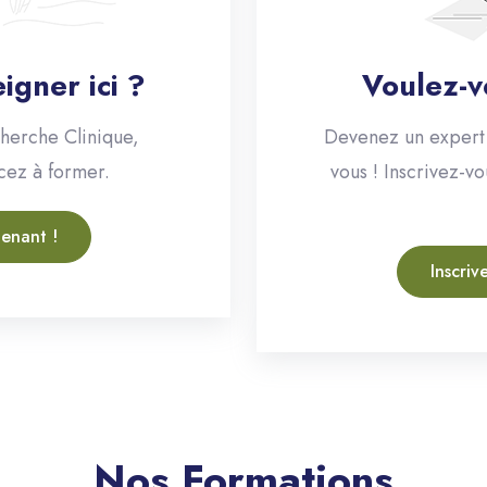
igner ici ?
Voulez-v
herche Clinique,
Devenez un expert 
cez à former.
vous ! Inscrivez-v
tenant !
Inscriv
Nos Formations