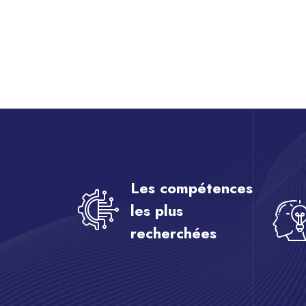
Passer [eDash] Features
Les compétences
les plus
recherchées