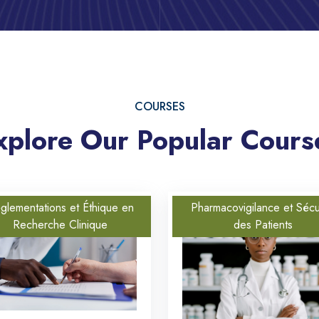
COURSES
xplore Our Popular Cours
glementations et Éthique en
Pharmacovigilance et Sécu
Cadre Réglementaire
Recherche Clinique
des Patients
Principe
International
Pharmacovigil
15 mars 25
16 m
1 Students
Total:
1 Students
To