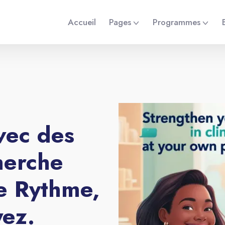
Accueil
Pages
Programmes
vec des
herche
re Rythme,
yez.