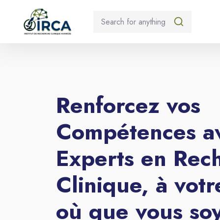
Blocs
Passer [eDash] Banner Four
Renforcez vos
Compétences a
Experts en Rec
Clinique, à vot
où que vous so