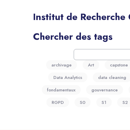
Institut de Recherche
Blocs
Chercher des tags
Chercher des tags
archivage
Art
capstone
Data Analytics
data cleaning
fondamentaux
gouvernance
RGPD
S0
S1
S2
Blocs