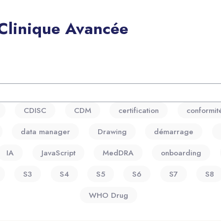
 Clinique Avancée
CDISC
CDM
certification
conformit
data manager
Drawing
démarrage
IA
JavaScript
MedDRA
onboarding
S3
S4
S5
S6
S7
S8
WHO Drug