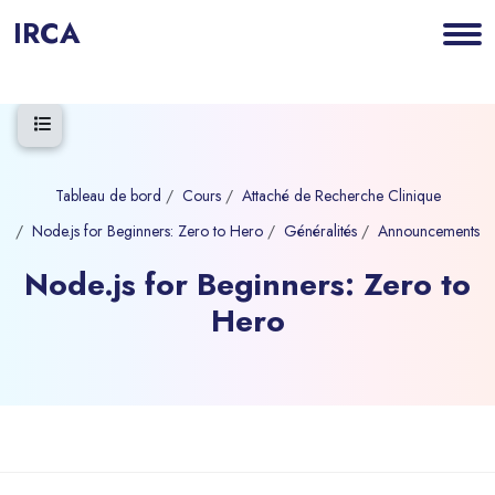
IRCA
Ouvrir l’index du cours
Tableau de bord
Cours
Attaché de Recherche Clinique
Node.js for Beginners: Zero to Hero
Généralités
Announcements
Node.js for Beginners: Zero to
Hero
Blocs
Passer au contenu principal