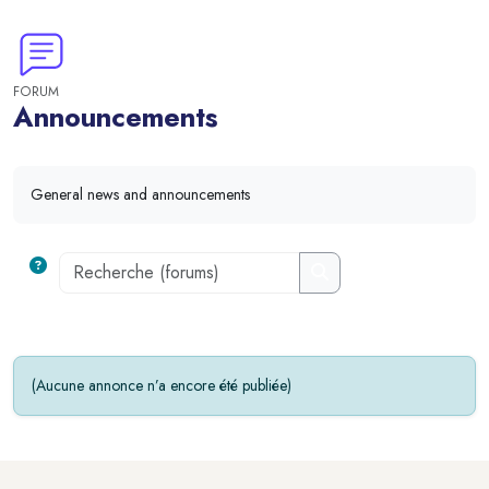
FORUM
Announcements
Blocs
General news and announcements
Recherche (forums)
Recherche (forums)
(Aucune annonce n’a encore été publiée)
Blocs
Blocs