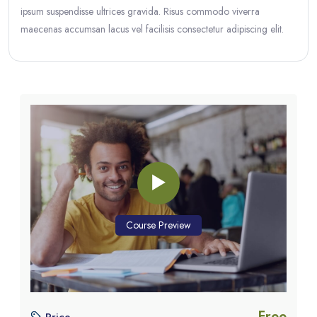
ipsum suspendisse ultrices gravida. Risus commodo viverra
maecenas accumsan lacus vel facilisis consectetur adipiscing elit.
Blocs
Blocs
Passer [eDash] Course Enrolment Custom
Course Preview
Free