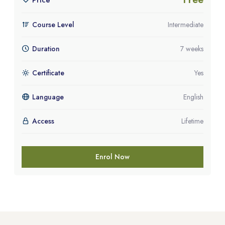
Price
Course Level
Intermediate
Duration
7 weeks
Certificate
Yes
Language
English
Access
Lifetime
Enrol Now
Blocs