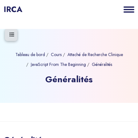
IRCA
Ouvrir l’index du cours
Tableau de bord
Cours
Attaché de Recherche Clinique
JavaScript From The Beginning
Généralités
Généralités
Blocs
Passer au contenu principal