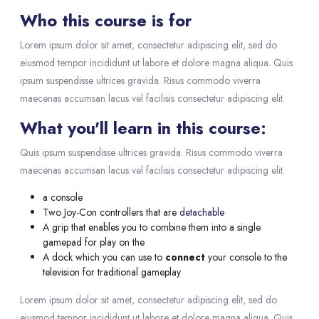
Who this course is for
Lorem ipsum dolor sit amet, consectetur adipiscing elit, sed do
eiusmod tempor incididunt ut labore et dolore magna aliqua. Quis
ipsum suspendisse ultrices gravida. Risus commodo viverra
maecenas accumsan lacus vel facilisis consectetur adipiscing elit.
What you'll learn in this course:
Quis ipsum suspendisse ultrices gravida. Risus commodo viverra
maecenas accumsan lacus vel facilisis consectetur adipiscing elit.
a console
Two Joy-Con controllers that are
detachable
A grip that enables you to combine them into a single
gamepad for play on the
A dock which you can use to
connect
your console to the
television for traditional gameplay
Lorem ipsum dolor sit amet, consectetur adipiscing elit, sed do
eiusmod tempor incididunt ut labore et dolore magna aliqua. Quis