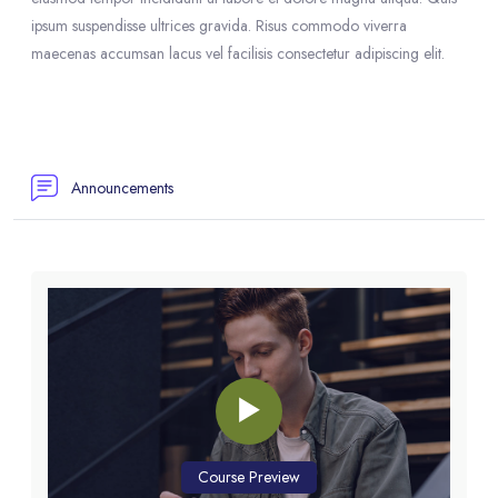
ipsum suspendisse ultrices gravida. Risus commodo viverra
maecenas accumsan lacus vel facilisis consectetur adipiscing elit.
Résumé de section
Forum
Announcements
Blocs
Blocs
Passer [eDash] Course Enrolment Custom
Course Preview