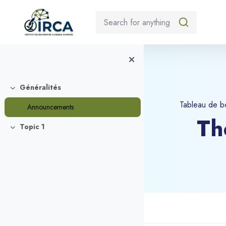
Généralités
Replier
Tableau de b
Announcements
Th
Topic 1
Replier
Blocs
Passer au contenu princ