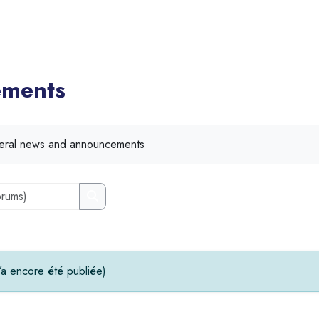
ments
ral news and announcements
Recherche (forums)
Recherche (forums)
a encore été publiée)