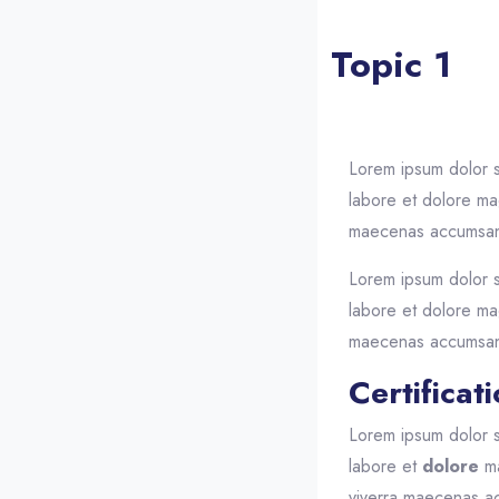
Topic 1
Blocs
Passer [eDash] Cours
Lorem ipsum dolor s
labore et dolore ma
maecenas accumsan la
Lorem ipsum dolor s
labore et dolore ma
maecenas accumsan la
Certificat
Lorem ipsum dolor s
labore et
dolore
ma
viverra maecenas acc