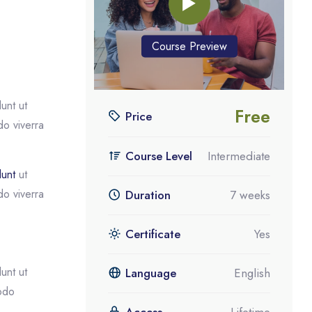
Blocs
Passer [eDash] Course Enrolment Custom
Course Preview
unt ut
Free
Price
do viverra
Course Level
Intermediate
dunt
ut
do viverra
Duration
7 weeks
Certificate
Yes
unt ut
Language
English
odo
Access
Lifetime