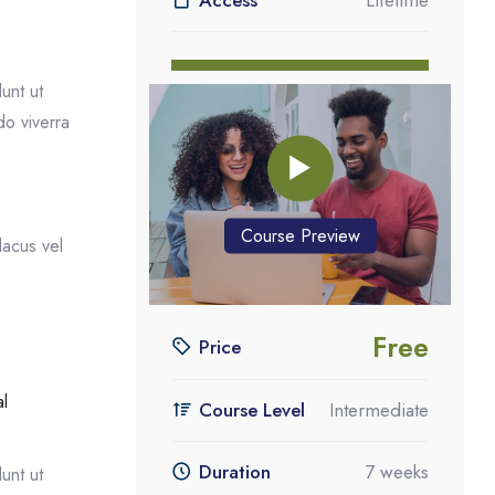
Enrol Now
unt ut
do viverra
Passer [eDash] Course Enrolment Custom
Course Preview
lacus vel
Free
Price
al
Course Level
Intermediate
Duration
7 weeks
unt ut