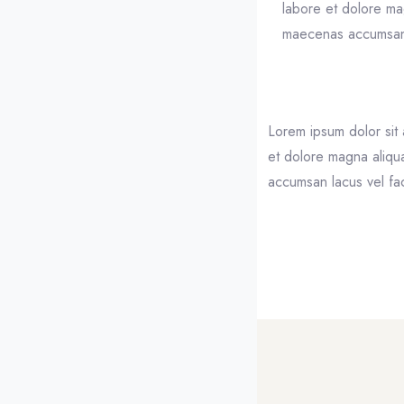
labore et dolore ma
maecenas accumsan la
Résumé de
Lorem ipsum dolor sit 
et dolore magna aliqu
accumsan lacus vel faci
Blocs
Blocs