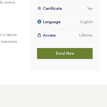
do viverra
Certificate
Yes
Language
English
t ut labore
Access
Lifetime
ra maecenas
Enrol Now