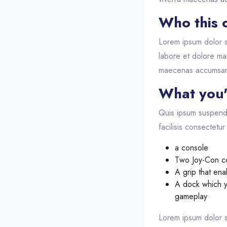
Who this c
Lorem ipsum dolor s
labore et dolore ma
maecenas accumsan la
What you'l
Quis ipsum suspend
facilisis consectetur 
a console
Two Joy-Con co
A grip that en
A dock which 
gameplay
Lorem ipsum dolor s