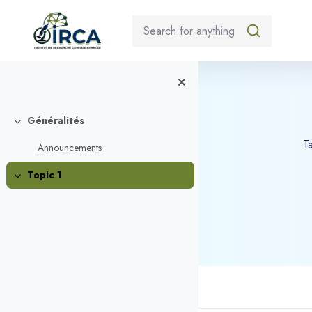
Généralités
Replier
T
Announcements
Topic 1
Replier
Blocs
Passer au contenu princ