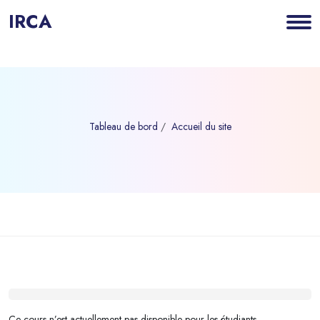
IRCA
Tableau de bord
Accueil du site
Blocs
Passer au contenu principal
Blocs
Ce cours n’est actuellement pas disponible pour les étudiants