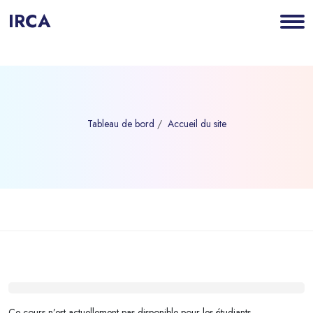
IRCA
Tableau de bord
Accueil du site
Blocs
Passer au contenu principal
Blocs
Ce cours n’est actuellement pas disponible pour les étudiants