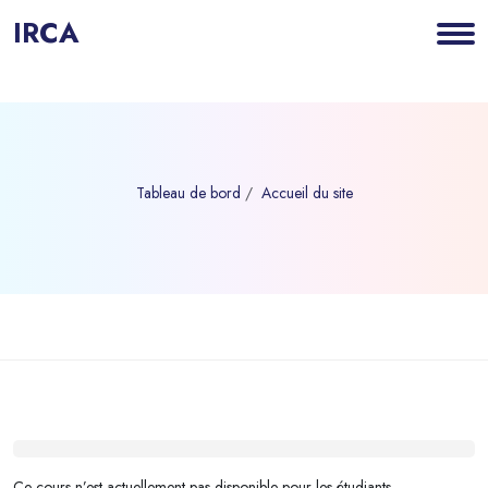
IRCA
Tableau de bord
Accueil du site
Blocs
Passer au contenu principal
Blocs
Ce cours n’est actuellement pas disponible pour les étudiants