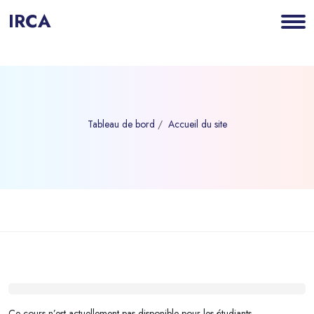
IRCA
Tableau de bord
Accueil du site
Blocs
Passer au contenu principal
Blocs
Ce cours n’est actuellement pas disponible pour les étudiants