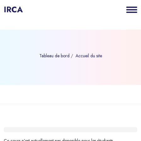
IRCA
Tableau de bord
Accueil du site
Blocs
Passer au contenu principal
Blocs
Ce cours n’est actuellement pas disponible pour les étudiants