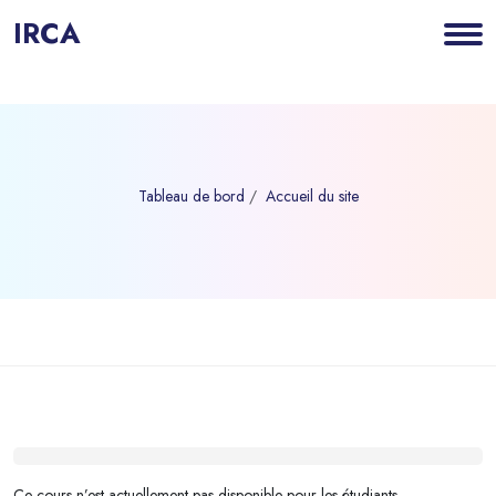
IRCA
Tableau de bord
Accueil du site
Blocs
Passer au contenu principal
Blocs
Ce cours n’est actuellement pas disponible pour les étudiants