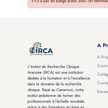
Il n’y a pas de badge public avec cet identifian
Blocs
Blocs
A P
A Pro
Cours
L'Institut de Recherche Clinique
Avancée (IRCA) est une institution
Catég
dédiée à la formation et à l'excellence
Conta
dans le domaine de la recherche
clinique. Basé au Cameroun, notre
Deven
institut ambitionne de former des
professionnels à l’échelle mondiale
grâce à des formations en ligne et