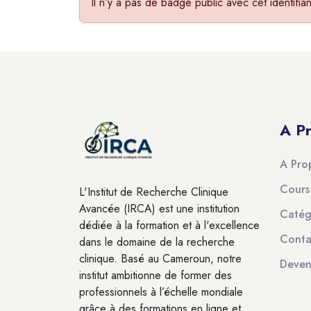
Il n’y a pas de badge public avec cet identifian
Blocs
Blocs
A P
A Pro
Cours
L'Institut de Recherche Clinique
Avancée (IRCA) est une institution
Catég
dédiée à la formation et à l'excellence
Conta
dans le domaine de la recherche
clinique. Basé au Cameroun, notre
Deven
institut ambitionne de former des
professionnels à l’échelle mondiale
grâce à des formations en ligne et