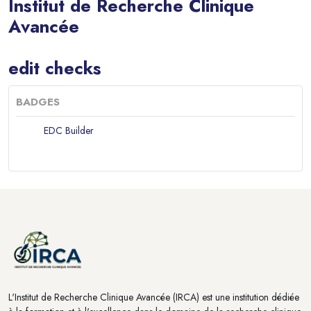
Institut de Recherche Clinique
Avancée
Blocs
edit checks
BADGES
EDC Builder
Blocs
Blocs
L'Institut de Recherche Clinique Avancée (IRCA) est une institution dédiée