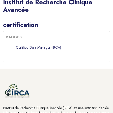
Institut de Recherche Clinique
Avancée
Blocs
certification
BADGES
Certified Data Manager (IRCA)
Blocs
Blocs
L'Institut de Recherche Clinique Avancée (IRCA) est une institution dédiée