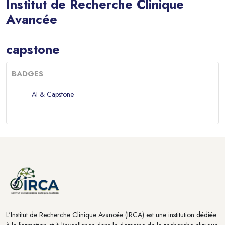
Institut de Recherche Clinique
Avancée
Blocs
capstone
BADGES
AI & Capstone
Blocs
Blocs
L'Institut de Recherche Clinique Avancée (IRCA) est une institution dédiée