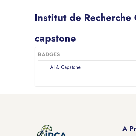
Institut de Recherche
Blocs
capstone
BADGES
AI & Capstone
Blocs
Blocs
A P