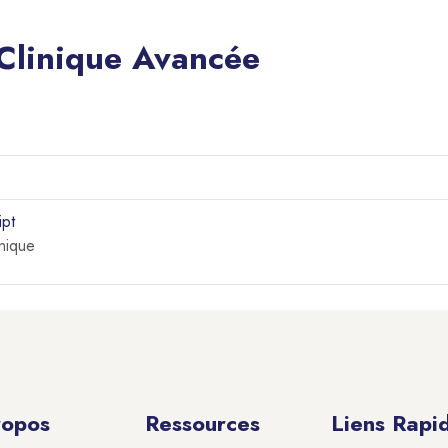
 Clinique Avancée
ipt
nique
ropos
Ressources
Liens Rapi