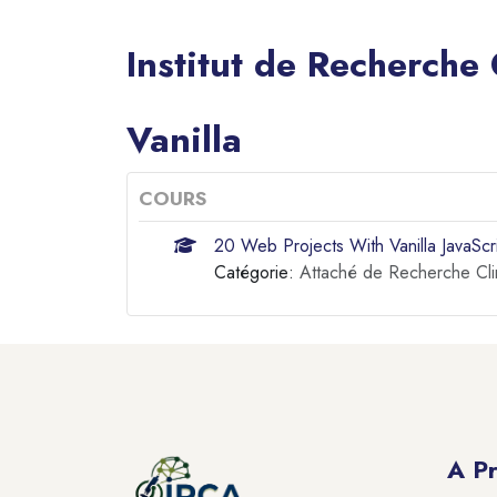
Institut de Recherche
Blocs
Vanilla
COURS
20 Web Projects With Vanilla JavaScr
Catégorie:
Attaché de Recherche Cli
Blocs
Blocs
A P