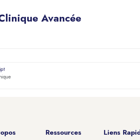
 Clinique Avancée
ipt
nique
ropos
Ressources
Liens Rapi