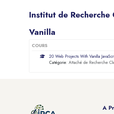
Institut de Recherche
Blocs
Vanilla
COURS
20 Web Projects With Vanilla JavaScr
Catégorie:
Attaché de Recherche Cli
Blocs
Blocs
A P