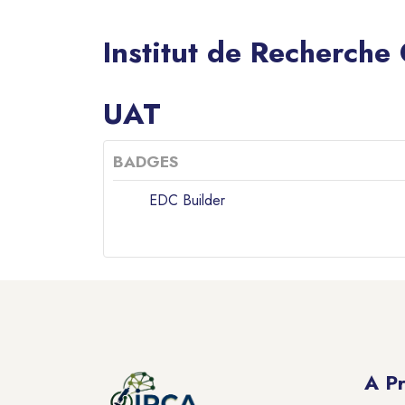
Institut de Recherche
Blocs
UAT
BADGES
EDC Builder
Blocs
Blocs
A P