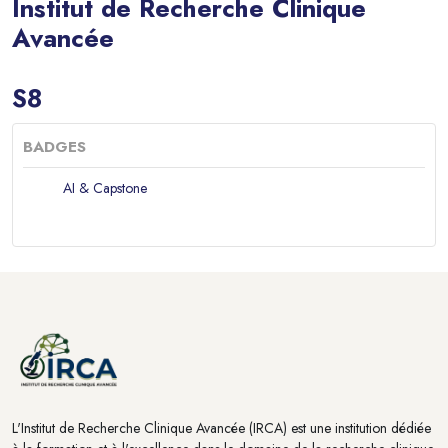
Institut de Recherche Clinique
Avancée
Blocs
S8
BADGES
AI & Capstone
Blocs
Blocs
L'Institut de Recherche Clinique Avancée (IRCA) est une institution dédiée