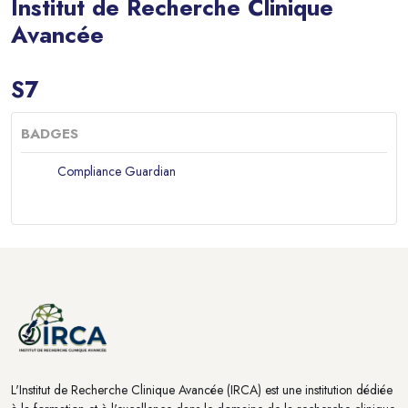
Institut de Recherche Clinique
Avancée
Blocs
S7
BADGES
Compliance Guardian
Blocs
Blocs
L'Institut de Recherche Clinique Avancée (IRCA) est une institution dédiée