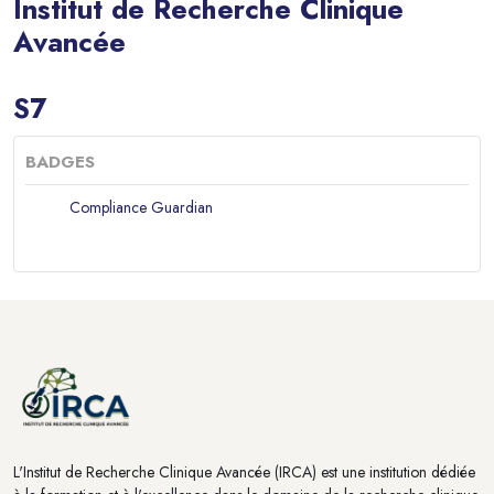
Institut de Recherche Clinique
Avancée
Blocs
S7
BADGES
Compliance Guardian
Blocs
Blocs
L'Institut de Recherche Clinique Avancée (IRCA) est une institution dédiée