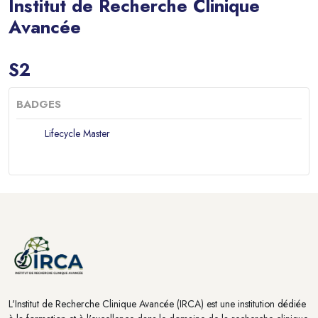
Institut de Recherche Clinique
Avancée
Blocs
S2
BADGES
Lifecycle Master
Blocs
Blocs
L'Institut de Recherche Clinique Avancée (IRCA) est une institution dédiée