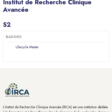
Institut de Recherche Clinique
Avancée
Blocs
S2
BADGES
Lifecycle Master
Blocs
Blocs
L'Institut de Recherche Clinique Avancée (IRCA) est une institution dédiée