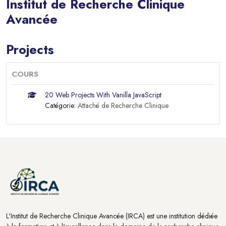
Institut de Recherche Clinique
Avancée
Blocs
Projects
COURS
20 Web Projects With Vanilla JavaScript
Catégorie:
Attaché de Recherche Clinique
Blocs
Blocs
L'Institut de Recherche Clinique Avancée (IRCA) est une institution dédiée