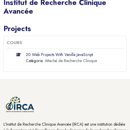
Institut de Recherche Clinique
Avancée
Blocs
Projects
COURS
20 Web Projects With Vanilla JavaScript
Catégorie:
Attaché de Recherche Clinique
Blocs
Blocs
L'Institut de Recherche Clinique Avancée (IRCA) est une institution dédiée