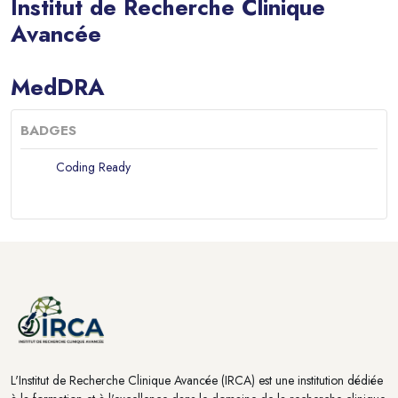
Institut de Recherche Clinique
Avancée
Blocs
MedDRA
BADGES
Coding Ready
Blocs
Blocs
L'Institut de Recherche Clinique Avancée (IRCA) est une institution dédiée