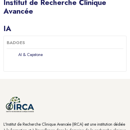
Institut de Recherche Clinique
Avancée
Blocs
IA
BADGES
AI & Capstone
Blocs
Blocs
L'Institut de Recherche Clinique Avancée (IRCA) est une institution dédiée