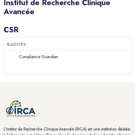
Institut de Recherche Clinique
Avancée
Blocs
CSR
BADGES
Compliance Guardian
Blocs
Blocs
L'Institut de Recherche Clinique Avancée (IRCA) est une institution dédiée