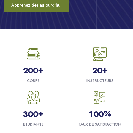
Apprenez dès aujourd'hui
Passer [eDash] Funfacts
+
+
2
0
0
2
0
COURS
INSTRUCTEURS
+
%
3
0
0
1
0
0
ETUDIANTS
TAUX DE SATISFACTION