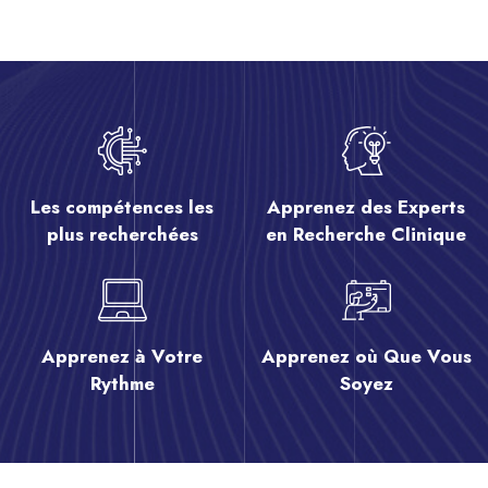
Passer [eDash] Features
Les compétences les
Apprenez des Experts
plus recherchées
en Recherche Clinique
Apprenez à Votre
Apprenez où Que Vous
Rythme
Soyez
Passer [eDash] Course Two