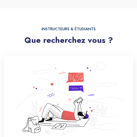
Passer [eDash] Features Two
INSTRUCTEURS & ÉTUDIANTS
Que recherchez vous ?